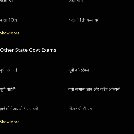
कक्षा 8th
कक्षा 9th
कक्षा 10th
कक्षा 11th कला वर्ग
Show More
Other State Govt Exams
यूपी एसआई
यूपी कॉन्स्टेबल
यूपी पीईटी
यूपी सामान्य ज्ञान और करेंट अफेयर्स
हाईकोर्ट आरओ / एआरओ
लोअर पी सी एस
Show More