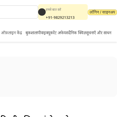
हमसे बात करें
लॉगिन / साइनअप
+91-9829213213
ऑफ़लाइन केंद्र
बुकशाला
पीवाईक्यू
करेंट अफेयर्स
दैनिक क्विज़
सूचनाएँ और साधन