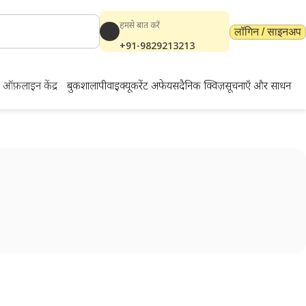
हमसे बात करें
लॉगिन / साइनअप
+91-9829213213
ऑफ़लाइन केंद्र
बुकशाला
पीवाईक्यू
करेंट अफेयर्स
दैनिक क्विज़
सूचनाएँ और साधन