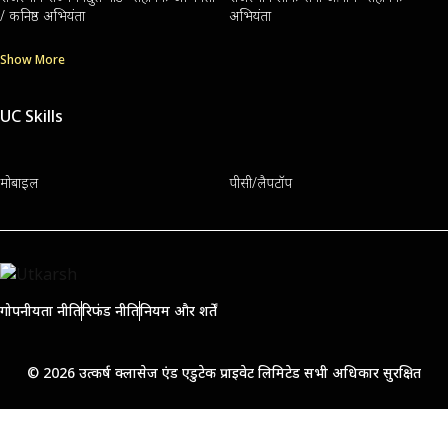
/ कनिष्ठ अभियंता
अभियंता
Show More
UC Skills
मोबाइल
पीसी/लैपटॉप
गोपनीयता नीति
रिफंड नीति
नियम और शर्तें
© 2026 उत्कर्ष क्लासेज एंड एडुटेक प्राइवेट लिमिटेड सभी अधिकार सुरक्षित