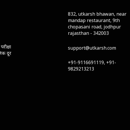
832, utkarsh bhawan, near
mandap restaurant, 9th
chopasani road, jodhpur
rajasthan - 342003
परीक्षा
support@utkarsh.com
लिक दूर
+91-9116691119, +91-
9829213213