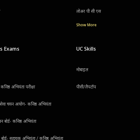
ग
लोअर पी सी एस
Show More
us Exams
UC Skills
मोबाइल
निष्ठ अभियंता परीक्षा
पीसी/लैपटॉप
थ सेवा चयन आयोग- कनिष्ठ अभियंता
न बोर्ड- कनिष्ठ अभियंता
ुत बोर्ड- सहायक अभियंता / कनिष्ठ अभियंता