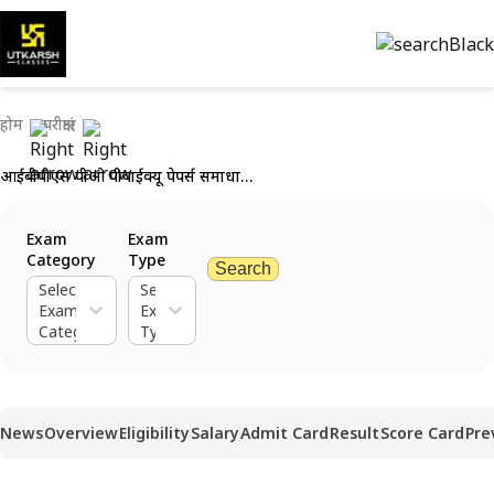
होम
परीक्षाएं
आईबीपीएस पीओ पीवाईक्यू पेपर्स समाधान सहित: पीडीएफ डाउनलोड करें
Exam
Exam
Category
Type
Search
Select
Select
Exam
Exam
Category
Type
News
Overview
Eligibility
Salary
Admit Card
Result
Score Card
Pre