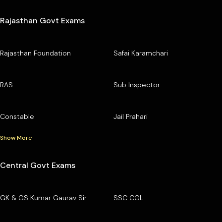
✔️
हेल्पडेस्क
: एप में
राइट साइड मेनू बार
में जाकर
Helpdesk
पर क्लिक
करें और अपनी
समस्या /सुझाव /शिकायत
दर्ज कर सकते हैं।
Rajasthan Govt Exams
✔️
कॉल सपोर्ट
:
9829213213,9116691119
Rajasthan Foundation
Safai Karamchari
RAS
Sub Inspector
Constable
Jail Prahari
Show More
Central Govt Exams
GK & GS Kumar Gaurav Sir
SSC CGL