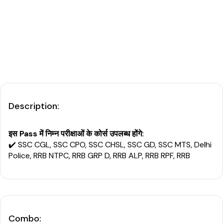
Description
:
इस Pass में निम्न परीक्षाओं के कोर्स उपलब्ध होंगे:
✔️ SSC CGL, SSC CPO, SSC CHSL, SSC GD, SSC MTS, Delhi
Police, RRB NTPC, RRB GRP D, RRB ALP, RRB RPF, RRB
Technician
✅
सभी परीक्षाओं की एक साथ तैयारी
: विद्यार्थी एक ही समय में विभिन्न
परीक्षाओं की तैयारी करता है, इसे ध्यान में रखते हुए
Pass
तैयार किए गए है।
✅
विषय-विशेषज्ञों द्वारा अध्यापन
: उत्कर्ष के अनुभवी विषय विशेषज्ञों द्वारा
Combo
: