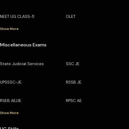
NEET UG CLASS-11
OLET
Show More
Miscellaneous Exams
State Judicial Services
SSC JE
UPSSSC-JE
RSSB JE
RSEB AE/JE
RPSC AE
Show More
UC Skills