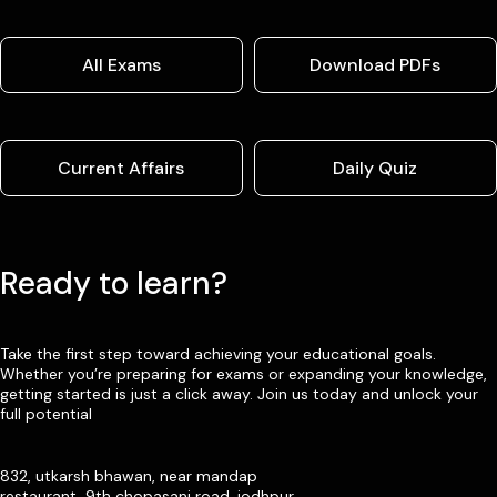
1. Live / Recorded lectures/classes (लाइव / रिकॉर्डेड
कक्षाएँ)
All Exams
Download PDFs
2. DPPs and PDFs will be available (क्विज़ & पैनल पीडीएफ
की सुविधा)
3. Revision Question Booklet (अभ्यास प्रश्न बुकलेट)
Current Affairs
Daily Quiz
4. Offline Counselling Sessions (ऑफलाइन काउंसलिंग
सेशन)
5. Guidance seminars / Toppers sessions at offline
Ready to learn?
centers (ऑफ़लाइन केंद्रों पर मार्गदर्शन सेमिनार/टॉपर्स सत्र)
6. Offline library access - Available on slot bookings
Take the first step toward achieving your educational goals.
(ऑफलाइन लाइब्रेरी का एक्सेस - स्लॉट बुकिंग पर उपलब्ध है)
Whether you’re preparing for exams or expanding your knowledge,
getting started is just a click away. Join us today and unlock your
7. Offline Computer-based Tests - Available on
full potential
slot bookings (ऑफलाइन कम्प्यूटर आधारित टेस्ट - स्लॉट बुकिंग पर
उपलब्ध है)
832, utkarsh bhawan, near mandap
❐ कोर्स से संबंधित महत्त्वपूर्ण जानकारियाँ :-
restaurant, 9th chopasani road, jodhpur