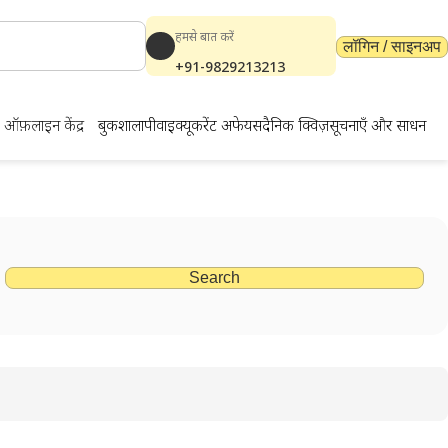
हमसे बात करें
लॉगिन / साइनअप
+91-9829213213
ऑफ़लाइन केंद्र
बुकशाला
पीवाईक्यू
करेंट अफेयर्स
दैनिक क्विज़
सूचनाएँ और साधन
Search