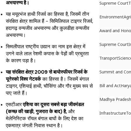
अभयारण्य है।
Supreme Court
T
यह मयूरभंज हाथी रिजर्व का हिस्सा है, जिसमें तीन
Environment
Agr
संरक्षित क्षेत्र शामिल हैं - सिमिलिपाल टाइगर रिजर्व,
हदागढ़ वन्यजीव अभयारण्य और कुलडीहा वन्यजीव
Award and Hono
अभयारण्य।
Supreme Court
I
सिमलीपाल राष्ट्रीय उद्यान का नाम इस क्षेत्र में
उगने वाले लाल रेशमी कपास के पेड़ों की प्रचुरता
Transport
Scienc
के कारण पड़ा है।
यह संरक्षित क्षेत्र 2009 से बायोस्फीयर रिजर्व के
Summit and Con
यूनेस्को विश्व नेटवर्क
का हिस्सा है। जिसमें बंगाल
Bill and Act
Hary
टाइगर, एशियाई हाथी, चौसिंगा और गौर मुख्य रूप से
पाए जाते हैं।
Madhya Prades
एसटीआर
एशिया का दूसरा सबसे बड़ा जीवमंडल
(कच्छ की खाड़ी, गुजरात के बाद) है,
और
Infrastructure
To
मेलेनिस्टिक रॉयल बंगाल बाघों के लिए देश का
एकमात्र जंगली निवास स्थान है।