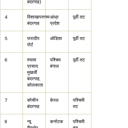
बंदरगाह)
4
विशाखापत्तनम
आंध्र
पूर्वी तट
बंदरगाह
प्रदेश
5
पारादीप
ओडिशा
पूर्वी तट
पोर्ट
6
श्यामा
पश्चिम
पूर्वी तट
प्रसाद
बंगाल
मुखर्जी
बंदरगाह,
कोलकाता
7
कोचीन
केरल
पश्चिमी
बंदरगाह
तट
8
न्यू
कर्नाटक
पश्चिमी
मैंगलोर
तट