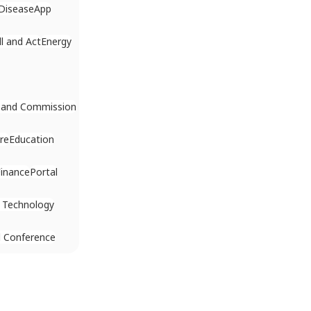
Disease
App
ll and Act
Energy
 and Commission
re
Education
Finance
Portal
 Technology
 Conference