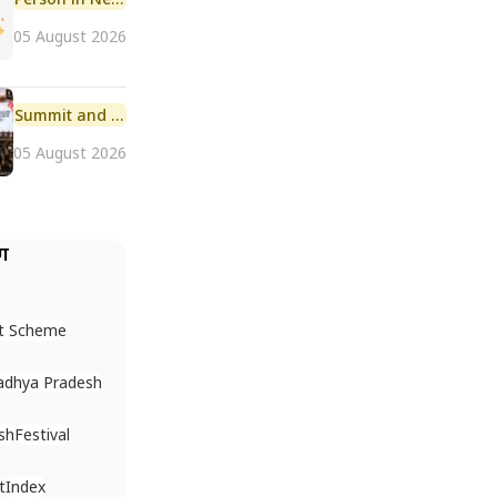
05 August 2026
Summit and Conference
05 August 2026
ैग
t Scheme
dhya Pradesh
sh
Festival
t
Index