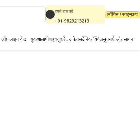
हमसे बात करें
लॉगिन / साइनअप
+91-9829213213
ऑफ़लाइन केंद्र
बुकशाला
पीवाईक्यू
करेंट अफेयर्स
दैनिक क्विज़
सूचनाएँ और साधन