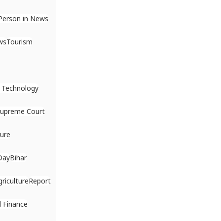
Person in News
ws
Tourism
 Technology
upreme Court
ture
Day
Bihar
griculture
Report
 Finance