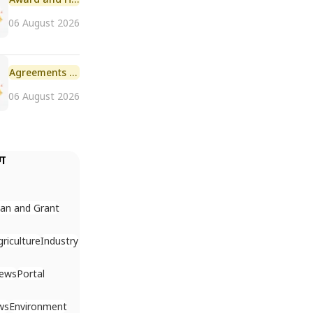
06 August 2026
Agreements and MoU
06 August 2026
ैग
an and Grant
griculture
Industry
News
Portal
ws
Environment