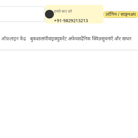
हमसे बात करें
लॉगिन / साइनअप
+91-9829213213
ऑफ़लाइन केंद्र
बुकशाला
पीवाईक्यू
करेंट अफेयर्स
दैनिक क्विज़
सूचनाएँ और साधन