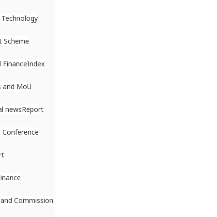
 Technology
t Scheme
 Finance
Index
s and MoU
al news
Report
 Conference
rt
Finance
 and Commission