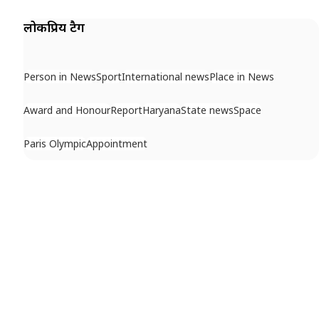
लोकप्रिय टैग
Person in News
Sport
International news
Place in News
Award and Honour
Report
Haryana
State news
Space
Paris Olympic
Appointment