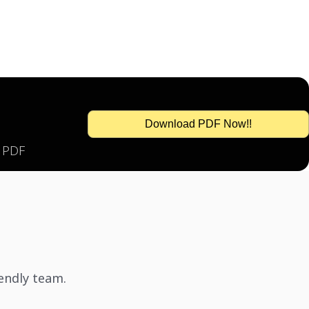
Download PDF Now!!
s PDF
iendly team.