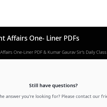
t Affairs One- Liner PDFs
 Affairs One-Liner PDF & Kumar Gaurav Sir’s Daily Clas
Still have questions?
the answer you're looking for? Please contact our fr