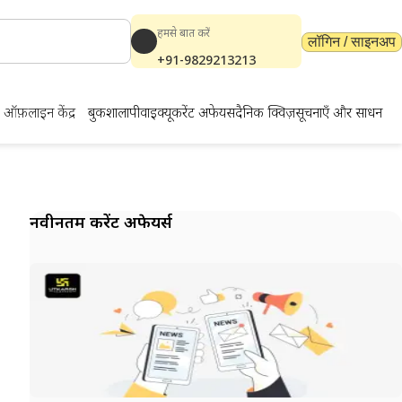
हमसे बात करें
लॉगिन / साइनअप
+91-9829213213
ऑफ़लाइन केंद्र
बुकशाला
पीवाईक्यू
करेंट अफेयर्स
दैनिक क्विज़
सूचनाएँ और साधन
नवीनतम करेंट अफेयर्स