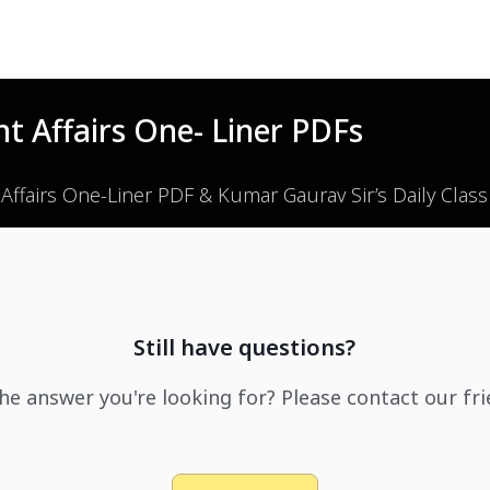
t Affairs One- Liner PDFs
 Affairs One-Liner PDF & Kumar Gaurav Sir’s Daily Clas
Still have questions?
the answer you're looking for? Please contact our fr