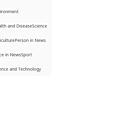
vironment
lth and Disease
Science
iculture
Person in News
ce in News
Sport
ence and Technology