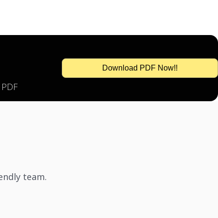
Download PDF Now!!
s PDF
iendly team.