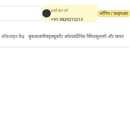
हमसे बात करें
लॉगिन / साइनअप
+91-9829213213
ऑफ़लाइन केंद्र
बुकशाला
पीवाईक्यू
करेंट अफेयर्स
दैनिक क्विज़
सूचनाएँ और साधन