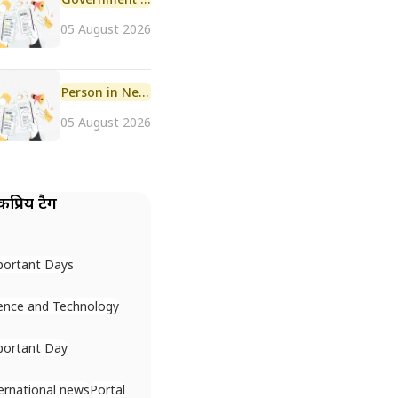
05 August 2026
Person in News
05 August 2026
प्रिय टैग
portant Days
ence and Technology
portant Day
ernational news
Portal