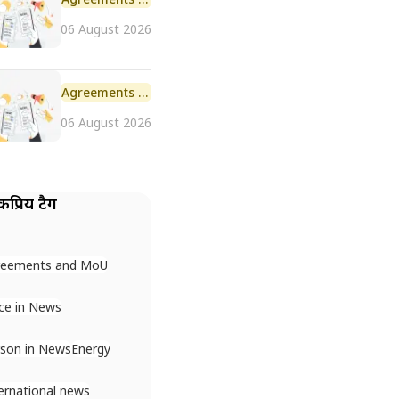
06 August 2026
Agreements and MoU
06 August 2026
प्रिय टैग
reements and MoU
ce in News
son in News
Energy
ernational news