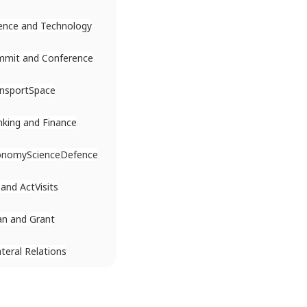
ence and Technology
mmit and Conference
nsport
Space
king and Finance
onomy
Science
Defence
l and Act
Visits
n and Grant
ateral Relations