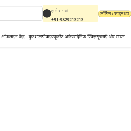
हमसे बात करें
लॉगिन / साइनअप
+91-9829213213
ऑफ़लाइन केंद्र
बुकशाला
पीवाईक्यू
करेंट अफेयर्स
दैनिक क्विज़
सूचनाएँ और साधन