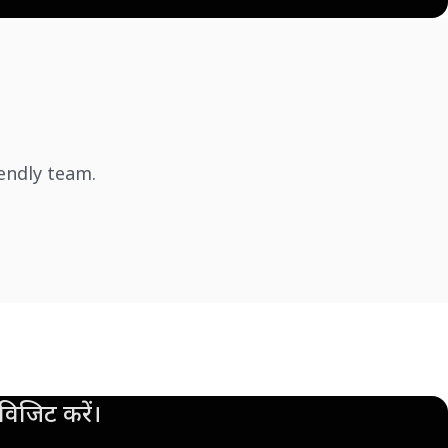
iendly team.
िजिट करें।